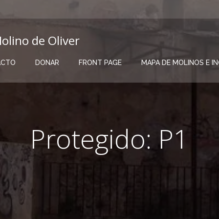
olino de Oliver
ACTO
DONAR
FRONT PAGE
MAPA DE MOLINOS E I
Protegido: P1