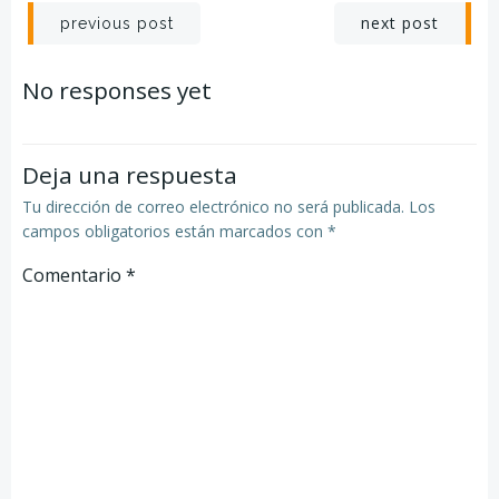
Navegación
Navegación
next post
previous post
por
por
No responses yet
las
las
entradas
entradas
Deja una respuesta
Tu dirección de correo electrónico no será publicada.
Los
campos obligatorios están marcados con
*
Comentario
*