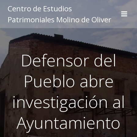
Saltar
Centro de Estudios
al
Patrimoniales Molino de Oliver
contenido
Defensor del
Pueblo abre
investigación al
Ayuntamiento